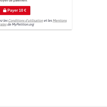
moyen de paiement
Payer
10
€
ez les
Conditions d'utilisation
et les
Mentions
gales
de MyPetition.org