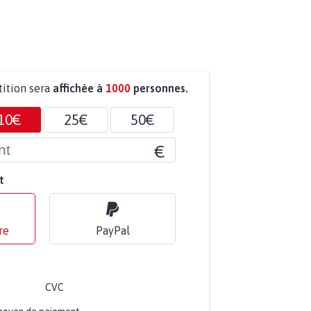
tition sera
affichée à
1000
personnes.
10€
25€
50€
€
t
re
PayPal
CVC