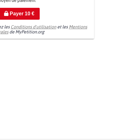
moyen de paiement
Payer
10
€
ez les
Conditions d'utilisation
et les
Mentions
gales
de MyPetition.org