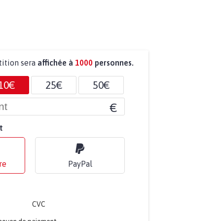
tition sera
affichée à
1000
personnes.
10€
25€
50€
€
t
re
PayPal
CVC