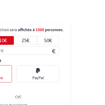
tition sera
affichée à
1000
personnes.
10€
25€
50€
€
t
re
PayPal
CVC