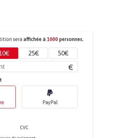
tition sera
affichée à
1000
personnes.
10€
25€
50€
€
t
re
PayPal
CVC