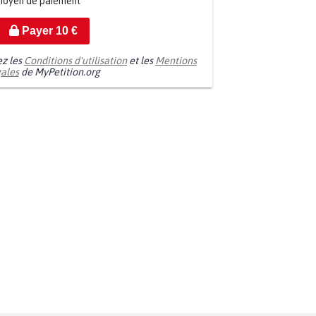
moyen de paiement
Payer
10
€
ez les
Conditions d'utilisation
et les
Mentions
gales
de MyPetition.org