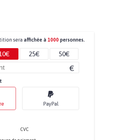
tition sera
affichée à
1000
personnes.
10€
25€
50€
€
t
re
PayPal
CVC