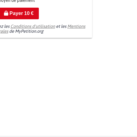
moyen de paiement
Payer
10
€
ez les
Conditions d'utilisation
et les
Mentions
gales
de MyPetition.org