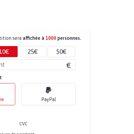
tition sera
affichée à
1000
personnes.
10€
25€
50€
€
t
re
PayPal
CVC