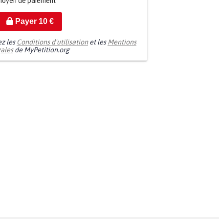
moyen de paiement
Payer
10
€
ez les
Conditions d'utilisation
et les
Mentions
gales
de MyPetition.org