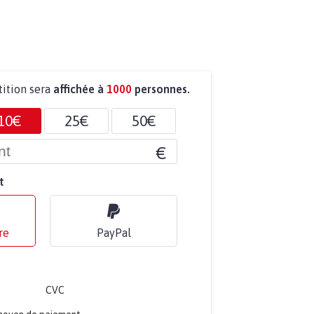
tition sera
affichée à
1000
personnes.
10€
25€
50€
€
t
re
PayPal
CVC