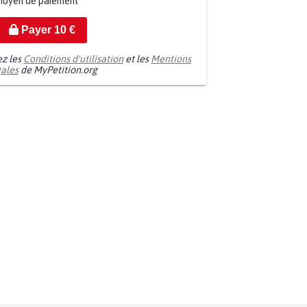
moyen de paiement
Payer
10
€
ez les
Conditions d'utilisation
et les
Mentions
gales
de MyPetition.org