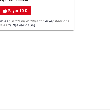
moyen de paiement
Payer
10
€
ez les
Conditions d'utilisation
et les
Mentions
gales
de MyPetition.org