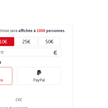
tition sera
affichée à
1000
personnes.
10€
25€
50€
€
t
re
PayPal
CVC