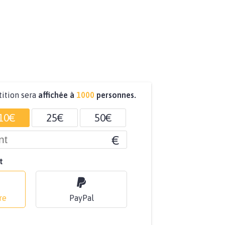
tition sera
affichée à
1000
personnes.
10€
25€
50€
€
t
re
PayPal