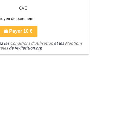
CVC
moyen de paiement
Payer
10
€
ez les
Conditions d'utilisation
et les
Mentions
gales
de MyPetition.org