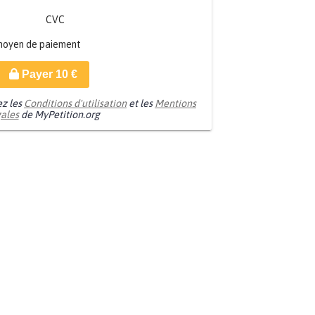
CVC
moyen de paiement
Payer
10
€
ez les
Conditions d'utilisation
et les
Mentions
gales
de MyPetition.org