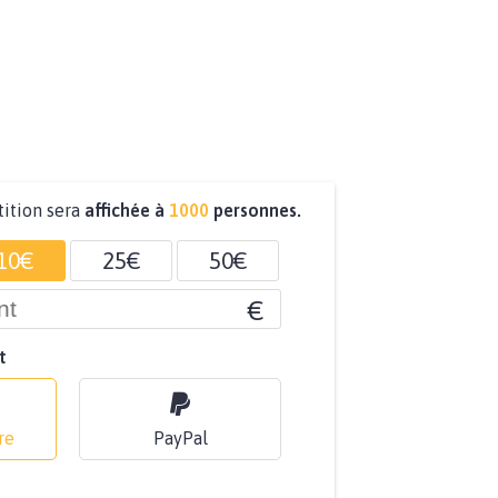
tition sera
affichée à
1000
personnes.
10€
25€
50€
€
t
re
PayPal