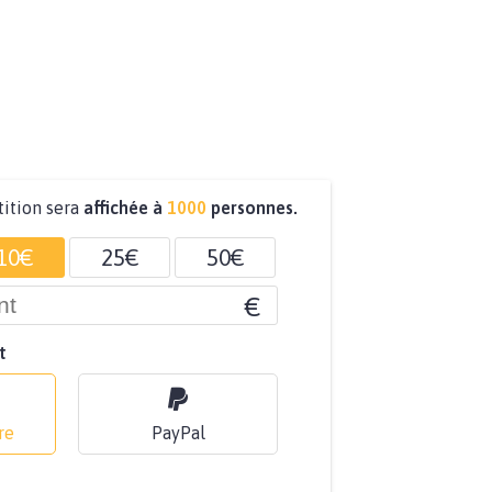
tition sera
affichée à
1000
personnes.
10€
25€
50€
€
t
re
PayPal