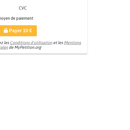
CVC
moyen de paiement
Payer
10
€
ez les
Conditions d'utilisation
et les
Mentions
gales
de MyPetition.org