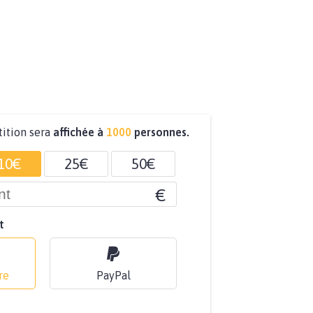
tition sera
affichée à
1000
personnes.
10€
25€
50€
€
t
re
PayPal