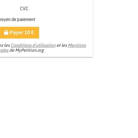
CVC
moyen de paiement
Payer
10
€
ez les
Conditions d'utilisation
et les
Mentions
gales
de MyPetition.org