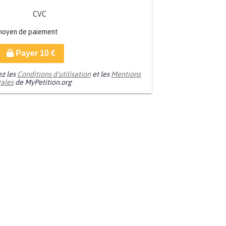
CVC
moyen de paiement
Payer
10
€
ez les
Conditions d'utilisation
et les
Mentions
gales
de MyPetition.org