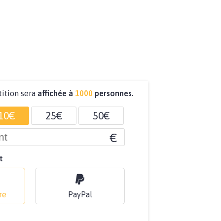
tition sera
affichée à
1000
personnes.
10€
25€
50€
€
t
re
PayPal