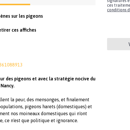
signatures e
ces traiteme
conditions d'
gènes sur les pigeons
tirer ces affiches
4361088913
eur des pigeons et avec la stratégie nocive du
 Nancy.
tillent la peur, des mensonges, et finalement
populations, pigeons harets (domestiques) et
ement nos moineaux domestiques qui n'ont
e, ce n'est que politique et ignorance.