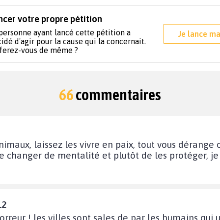
ncer votre propre pétition
personne ayant lancé cette pétition a
Je lance ma
idé d'agir pour la cause qui la concernait.
 ferez-vous de même ?
66
commentaires
animaux, laissez les vivre en paix, tout vous dérange 
de changer de mentalité et plutôt de les protéger, j
12
orreur ! les villes sont sales de par les humains qui 