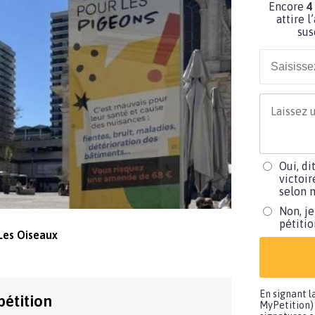
Encore
4
attire l
sus
Oui, di
victoir
selon m
Non, je
pétiti
Les Oiseaux
En signant l
pétition
MyPetition) 