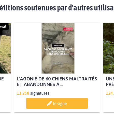
étitions soutenues par d'autres utilis
UE
L'AGONIE DE 60 CHIENS MALTRAITÉS
UNE
ET ABANDONNÉS À...
PRÉ
11.258
signatures
124
Je signe