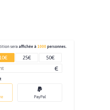
tition sera
affichée à
1000
personnes.
10€
25€
50€
€
t
re
PayPal