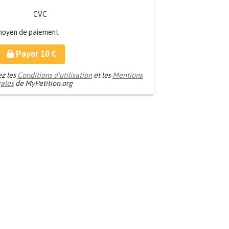
CVC
moyen de paiement
Payer
10
€
ez les
Conditions d'utilisation
et les
Mentions
gales
de MyPetition.org