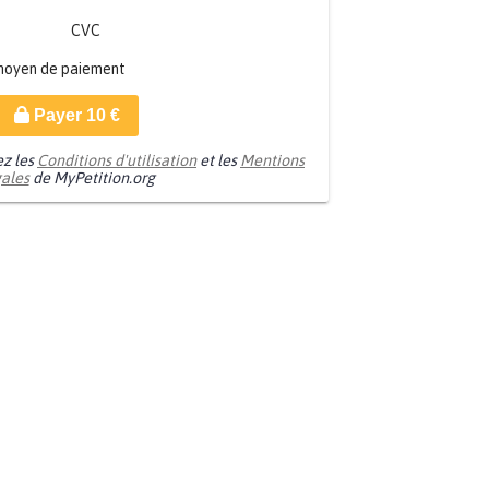
CVC
moyen de paiement
Payer
10
€
ez les
Conditions d'utilisation
et les
Mentions
gales
de MyPetition.org