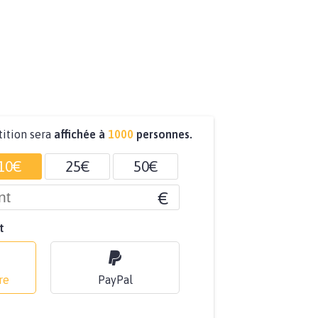
tition sera
affichée à
1000
personnes.
10€
25€
50€
€
t
re
PayPal