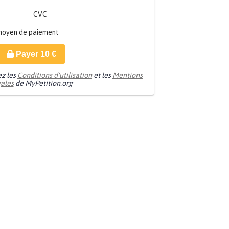
CVC
moyen de paiement
Payer
10
€
ez les
Conditions d'utilisation
et les
Mentions
gales
de MyPetition.org