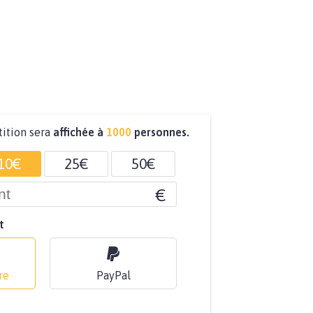
tition sera
affichée à
1000
personnes.
10€
25€
50€
€
t
re
PayPal