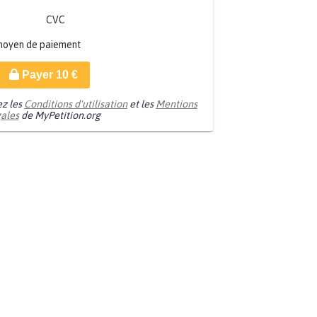
CVC
moyen de paiement
Payer
10
€
ez les
Conditions d'utilisation
et les
Mentions
gales
de MyPetition.org