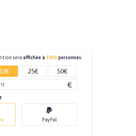
tition sera
affichée à
1000
personnes.
10€
25€
50€
€
t
re
PayPal