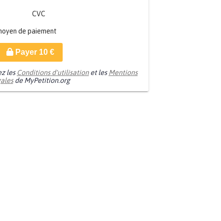
CVC
moyen de paiement
Payer
10
€
ez les
Conditions d'utilisation
et les
Mentions
gales
de MyPetition.org