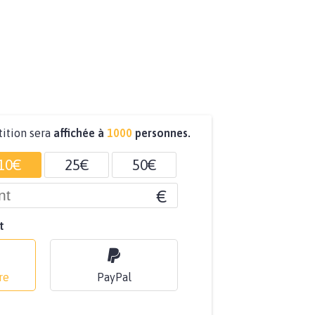
tition sera
affichée à
1000
personnes.
10€
25€
50€
€
t
re
PayPal