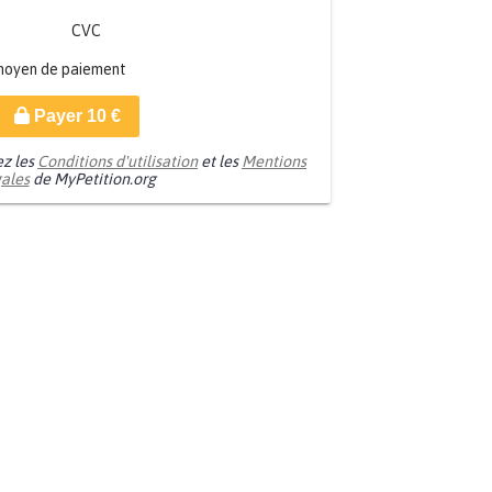
CVC
moyen de paiement
Payer
10
€
ez les
Conditions d'utilisation
et les
Mentions
gales
de MyPetition.org