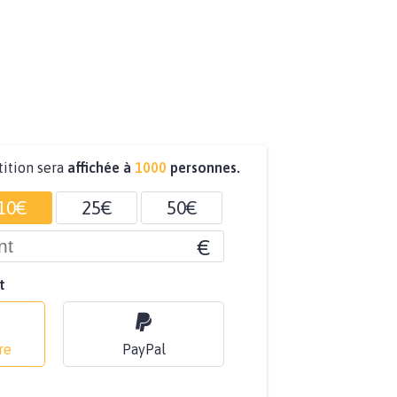
tition sera
affichée à
1000
personnes.
10€
25€
50€
€
t
re
PayPal