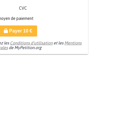
CVC
moyen de paiement
Payer
10
€
ez les
Conditions d'utilisation
et les
Mentions
gales
de MyPetition.org