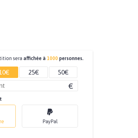
tition sera
affichée à
1000
personnes.
10€
25€
50€
€
t
re
PayPal