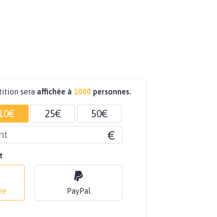
tition sera
affichée à
1000
personnes.
10€
25€
50€
€
t
re
PayPal