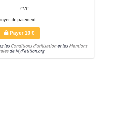
CVC
moyen de paiement
Payer
10
€
ez les
Conditions d'utilisation
et les
Mentions
gales
de MyPetition.org