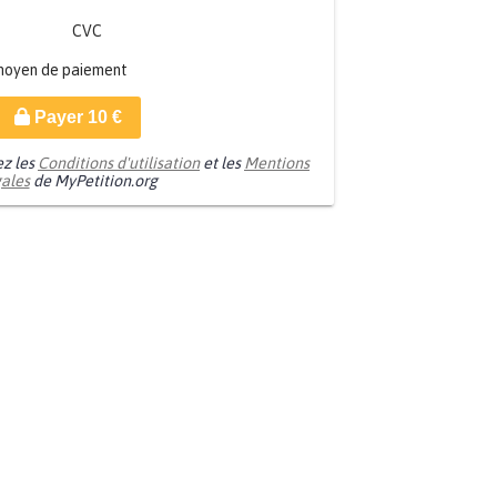
CVC
moyen de paiement
Payer
10
€
ez les
Conditions d'utilisation
et les
Mentions
gales
de MyPetition.org