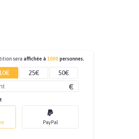
tition sera
affichée à
1000
personnes.
10€
25€
50€
€
t
re
PayPal