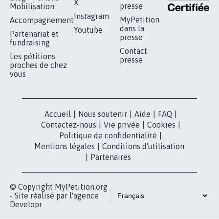
RÉUSSIR VOTRE
NOTRE
ESPACE PRESSE
MOBILISATION
COMMUNAUTÉ
Qui sommes-
nous?
Lancer votre
Facebook
pétition
Nos pétitions
TikTok
dans la
Blog - Parlons
X
presse
Mobilisation
Instagram
MyPetition
Accompagnement
dans la
Youtube
Partenariat et
presse
fundraising
Contact
Les pétitions
presse
proches de chez
vous
Accueil
|
Nous soutenir
|
Aide
|
FAQ
|
Contactez-nous
|
Vie privée
|
Cookies
|