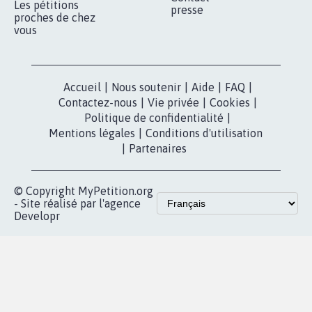
Qui sommes-
nous?
Lancer votre
Facebook
pétition
Nos pétitions
TikTok
dans la
Blog - Parlons
X
presse
Mobilisation
Instagram
MyPetition
Accompagnement
dans la
Youtube
Partenariat et
presse
fundraising
Contact
Les pétitions
presse
proches de chez
vous
Accueil
|
Nous soutenir
|
Aide
|
FAQ
|
Contactez-nous
|
Vie privée
|
Cookies
|
Politique de confidentialité
|
Mentions légales
|
Conditions d'utilisation
|
Partenaires